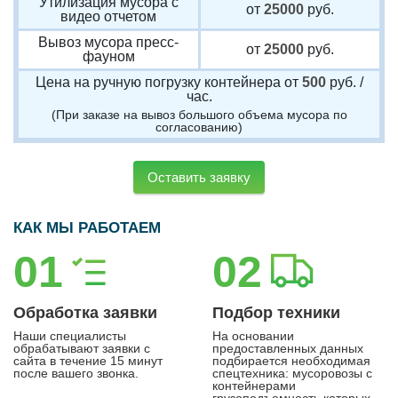
Утилизация мусора с
от
25000
руб.
видео отчетом
Вывоз мусора пресс-
от
25000
руб.
фауном
Цена на ручную погрузку контейнера от
500
руб. /
час.
(При заказе на вывоз большого объема мусора по
согласованию)
Оставить заявку
КАК МЫ РАБОТАЕМ
01
02
Обработка заявки
Подбор техники
Наши специалисты
На основании
обрабатывают заявки с
предоставленных данных
сайта в течение 15 минут
подбирается необходимая
после вашего звонка.
спецтехника: мусоровозы с
контейнерами
грузоподъемность которых