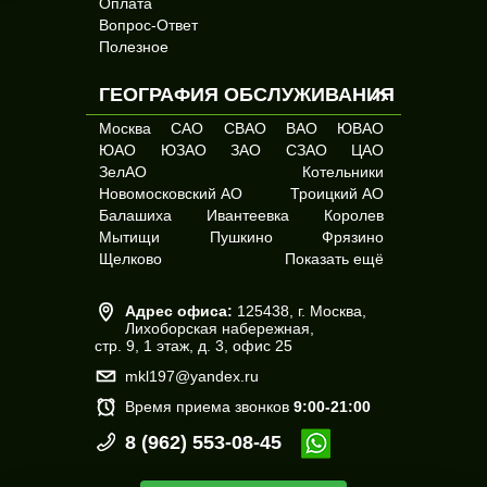
Оплата
Кашира
Вопрос-Ответ
вывоз бытовых отходов в Московской области
Полезное
Коломна
Пушкинский район Московская область
Королев
Щелковский район Московская область
ГЕОГРАФИЯ ОБСЛУЖИВАНИЯ
Королевский район Московская область
Котельники
Москва
САО
СВАО
ВАО
ЮВАО
ЮАО
ЮЗАО
ЗАО
СЗАО
ЦАО
Фрязинский район Московская область
Красноармейск
ЗелАО
Котельники
Балашихинский район Московская область
Красногорск
Новомосковский АО
Троицкий АО
Балашиха
Ивантеевка
Королев
Ивантеевский район Московская область
Краснознаменск
Мытищи
Пушкино
Фрязино
Мытищинский район Московская область
Лобня
Щелково
Показать ещё
грузчики для работы с отходами
Лосино-Петровский
Адрес офиса:
125438, г. Москва,
загрузка бункеров грузчиками
Луховицы
Лихоборская набережная,
арендовать ЗИЛ для вывоза снега
грузоподъемность бункера
стр. 9, 1 этаж,
д. 3,
офис 25
Лыткарино
арендовать самосвал КАМАЗ
аренда мусоровозов ЗИЛ
mkl197@yandex.ru
Люберцы
вывоз строительного мусора из квартиры
Время приема звонков
9:00-21:00
Можайск
вывоз строительного мусора бункерами
8 (962) 553-08-45
Мытищи
убрать недорого строительный мусор
Наро-Фоминск