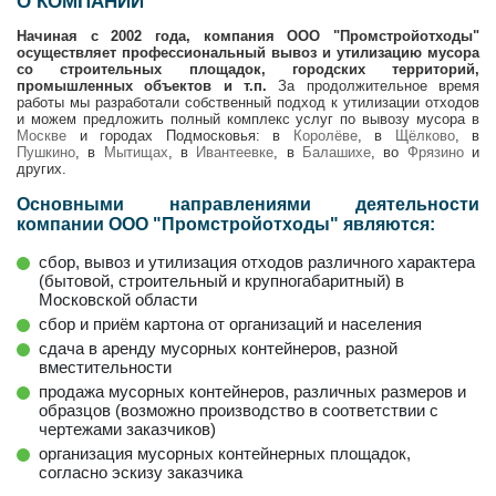
О КОМПАНИИ
Начиная с 2002 года, компания ООО "Промстройотходы"
осуществляет профессиональный вывоз и утилизацию мусора
со строительных площадок, городских территорий,
промышленных объектов и т.п.
За продолжительное время
работы мы разработали собственный подход к утилизации отходов
и можем предложить полный комплекс услуг по вывозу мусора в
Москве
и городах Подмосковья: в
Королёве
, в
Щёлково
, в
Пушкино
, в
Мытищах
, в
Ивантеевке
, в
Балашихе
, во
Фрязино
и
других.
Основными направлениями деятельности
компании ООО "Промстройотходы" являются:
сбор, вывоз и утилизация отходов различного характера
(бытовой, строительный и крупногабаритный) в
Московской области
сбор и приём картона от организаций и населения
сдача в аренду мусорных контейнеров, разной
вместительности
продажа мусорных контейнеров, различных размеров и
образцов (возможно производство в соответствии с
чертежами заказчиков)
организация мусорных контейнерных площадок,
согласно эскизу заказчика