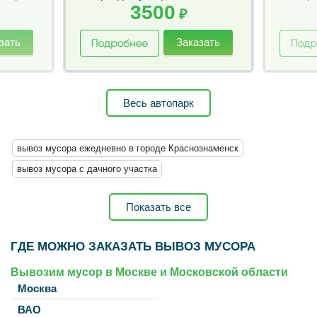
3500
₽
зать
Заказать
Весь автопарк
вывоз мусора ежедневно в городе Краснознаменск
вывоз мусора с дачного участка
вывоз мусора с квартиры после ремонта
Показать все
вывоз хлама из квартиры
вывоз хлама с дачного участка грузчиками
ГДЕ МОЖНО ЗАКАЗАТЬ ВЫВОЗ МУСОРА
вывозим бытовой мусор с квартиры
Вывозим мусор в Москве и Московской области
вывозим строительный мусор со стройплощадки
Москва
вывозим мебель с квартиры
ВАО
вывоз старой мебели в городе Краснознаменск