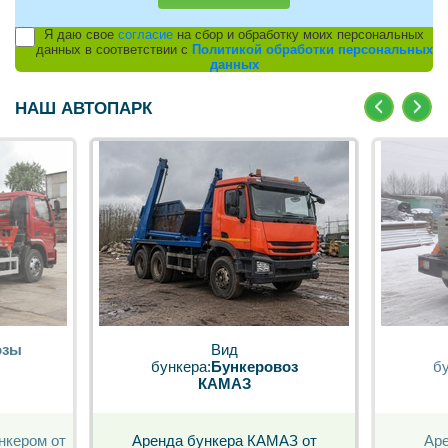
Я даю свое
согласие
на сбор и обработку моих персональных
данных в соответствии с
Политикой обработки персональных
данных
НАШ АВТОПАРК
озы
Вид
бункера:
Бункеровоз
бу
КАМАЗ
нкером от
Аренда бункера КАМАЗ от
Аре