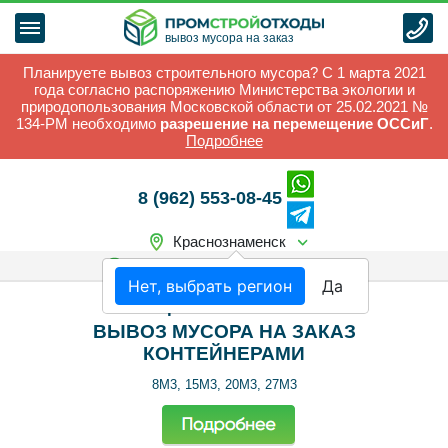
вывоз мусора на заказ
Планируете вывоз строительного мусора? С 1 марта 2021
года согласно распоряжению Министерства экологии и
природопользования Московской области от 25.02.2021 №
134-РМ необходимо
разрешение на перемещение ОССиГ
.
Подробнее
8 (962) 553-08-45
Краснознаменск
Выезд на заказ
круглосуточно
Нет, выбрать регион
Да
Краснознаменск
ВЫВОЗ МУСОРА НА ЗАКАЗ
КОНТЕЙНЕРАМИ
8М3, 15М3, 20М3, 27М3