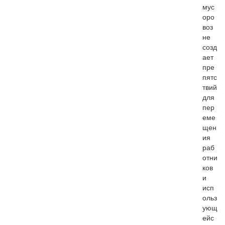
мус
оро
воз
не
созд
ает
пре
пятс
твий
для
пер
еме
щен
ия
раб
отни
ков
и
исп
ольз
ующ
ейс