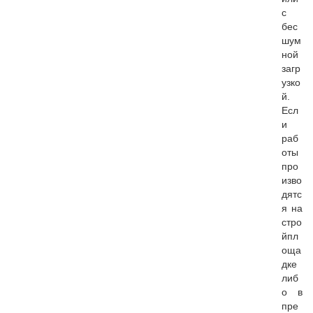
с
бес
шум
ной
загр
узко
й.
Есл
и
раб
оты
про
изво
дятс
я на
стро
йпл
оща
дке
либ
о в
пре