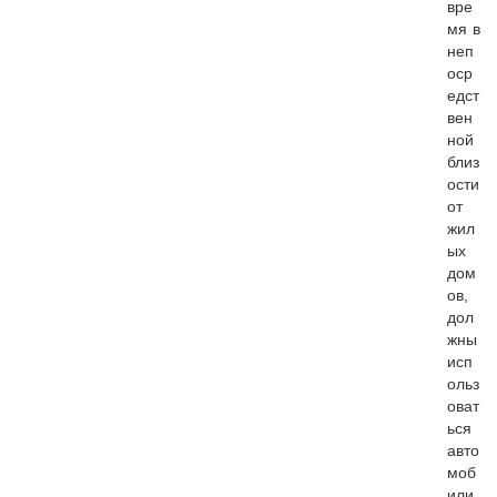
вре
мя в
неп
оср
едст
вен
ной
близ
ости
от
жил
ых
дом
ов,
дол
жны
исп
ольз
оват
ься
авто
моб
или