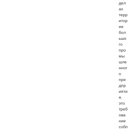
дел
ах
терр
итор
ии
бол
ьшо
го
про
мы
шле
нног
о
пре
дпр
ияти
я,
это
треб
ова
ние
собл