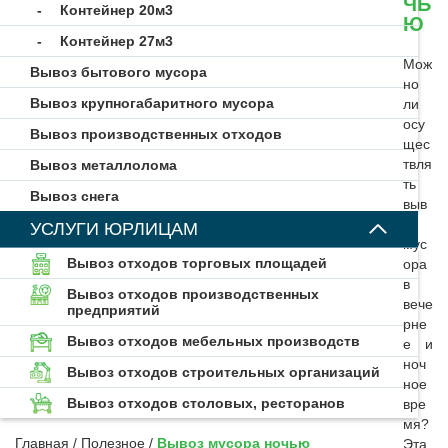
ЧЬ
Контейнер 20м3
Ю
Контейнер 27м3
Мож
Вывоз бытового мусора
но
Вывоз крупногабаритного мусора
ли
осу
Вывоз производственных отходов
щес
твля
Вывоз металлолома
ть
Вывоз снега
выв
оз
УСЛУГИ ЮРЛИЦАМ
мус
Вывоз отходов торговых площадей
ора
в
Вывоз отходов производственных
вече
предприятий
рне
Вывоз отходов мебельных производств
е и
ноч
Вывоз отходов строительных организаций
ное
Вывоз отходов столовых, ресторанов
вре
мя?
Главная
/
Полезное
/
Вывоз мусора ночью
Эта