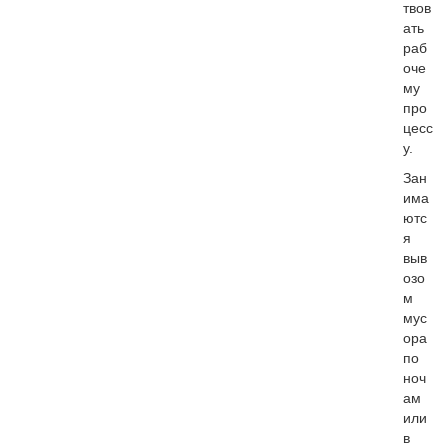
твов
ать
раб
оче
му
про
цесс
у.
Зан
има
ютс
я
выв
озо
м
мус
ора
по
ноч
ам
или
в