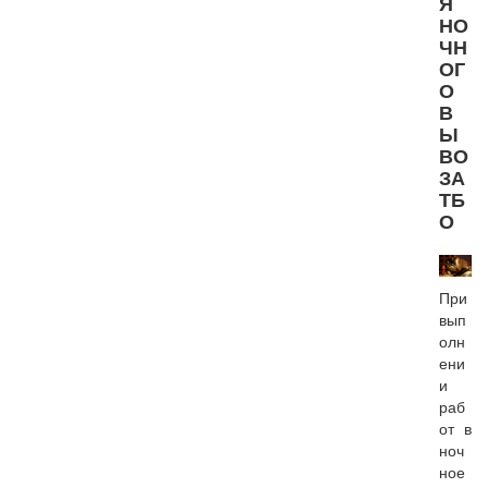
Я
НО
ЧН
ОГ
О
В
Ы
ВО
ЗА
ТБ
О
При
вып
олн
ени
и
раб
от в
ноч
ное