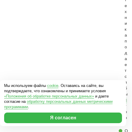
е
х
н
и
к
а
п
о
д
а
е
т
с
я
Мы используем файлы
cookie
. Оставаясь на сайте, вы
б
подтверждаете, что ознакомлены и принимаете условия
ы
«Положения об обработке персональных данных»
и даете
с
согласие на
обработку персональных данных метрическими
т
программами
.
р
о
Я согласен
.
О