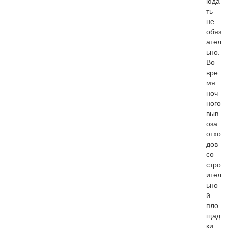
юда
ть
не
обяз
ател
ьно.
Во
вре
мя
ноч
ного
выв
оза
отхо
дов
со
стро
ител
ьно
й
пло
щад
ки