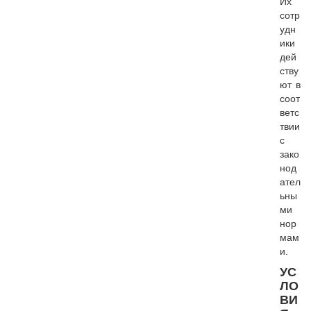
Их
сотр
удн
ики
дей
ству
ют в
соот
ветс
твии
с
зако
нод
ател
ьны
ми
нор
мам
и.
УС
ЛО
ВИ