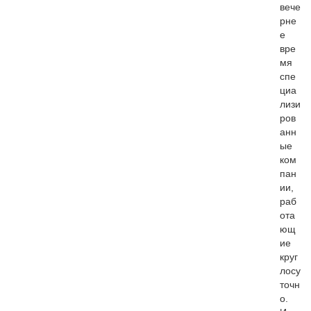
вече
рне
е
вре
мя
спе
циа
лизи
ров
анн
ые
ком
пан
ии,
раб
ота
ющ
ие
круг
лосу
точн
о.