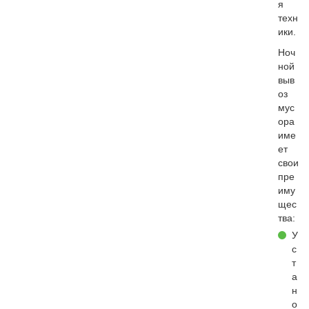
я
техн
ики.
Ноч
ной
выв
оз
мус
ора
име
ет
свои
пре
иму
щес
тва:
У
с
т
а
н
о